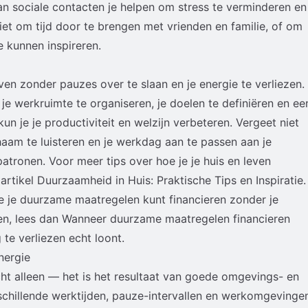
an sociale contacten je helpen om stress te verminderen en
iet om tijd door te brengen met vrienden en familie, of om
 kunnen inspireren.
ven zonder pauzes over te slaan en je energie te verliezen.
e werkruimte te organiseren, je doelen te definiëren en ee
un je je productiviteit en welzijn verbeteren. Vergeet niet
chaam te luisteren en je werkdag aan te passen aan je
atronen. Voor meer tips over hoe je je huis en leven
artikel
Duurzaamheid in Huis: Praktische Tips en Inspiratie
.
oe je duurzame maatregelen kunt financieren zonder je
en, lees dan
Wanneer duurzame maatregelen financieren
te verliezen echt loont
.
nergie
cht alleen — het is het resultaat van goede omgevings- en
schillende werktijden, pauze-intervallen en werkomgevinge