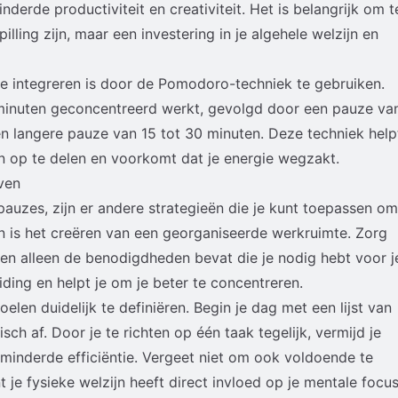
nderde productiviteit en creativiteit. Het is belangrijk om t
illing zijn, maar een investering in je algehele welzijn en
e integreren is door de Pomodoro-techniek te gebruiken.
minuten geconcentreerd werkt, gevolgd door een pauze va
en langere pauze van 15 tot 30 minuten. Deze techniek help
n op te delen en voorkomt dat je energie wegzakt.
jven
auzes, zijn er andere strategieën die je kunt toepassen om
an is het creëren van een georganiseerde werkruimte. Zorg
 en alleen de benodigdheden bevat die je nodig hebt voor j
eiding en helpt je om je beter te concentreren.
oelen duidelijk te definiëren. Begin je dag met een lijst van
sch af. Door je te richten op één taak tegelijk, vermijd je
erminderde efficiëntie. Vergeet niet om ook voldoende te
 je fysieke welzijn heeft direct invloed op je mentale focus