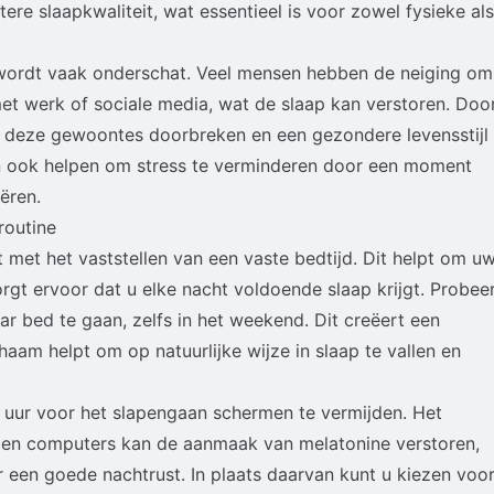
ere slaapkwaliteit, wat essentieel is voor zowel fysieke als
wordt vaak onderschat. Veel mensen hebben de neiging om
 met werk of sociale media, wat de slaap kan verstoren. Doo
 u deze gewoontes doorbreken en een gezondere levensstijl
n ook helpen om stress te verminderen door een moment
ëren.
routine
 met het vaststellen van een vaste bedtijd. Dit helpt om u
orgt ervoor dat u elke nacht voldoende slaap krijgt. Probee
ar bed te gaan, zelfs in het weekend. Dit creëert een
haam helpt om op natuurlijke wijze in slaap te vallen en
n uur voor het slapengaan schermen te vermijden. Het
ts en computers kan de aanmaak van melatonine verstoren,
 een goede nachtrust. In plaats daarvan kunt u kiezen voo